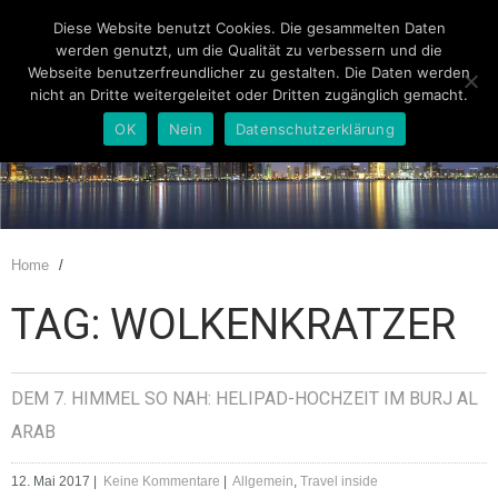
Diese Website benutzt Cookies. Die gesammelten Daten
werden genutzt, um die Qualität zu verbessern und die
Webseite benutzerfreundlicher zu gestalten. Die Daten werden
nicht an Dritte weitergeleitet oder Dritten zugänglich gemacht.
OK
Nein
Datenschutzerklärung
Home
/
TAG: WOLKENKRATZER
DEM 7. HIMMEL SO NAH: HELIPAD-HOCHZEIT IM BURJ AL
ARAB
12. Mai 2017
|
Keine Kommentare
|
Allgemein
,
Travel inside