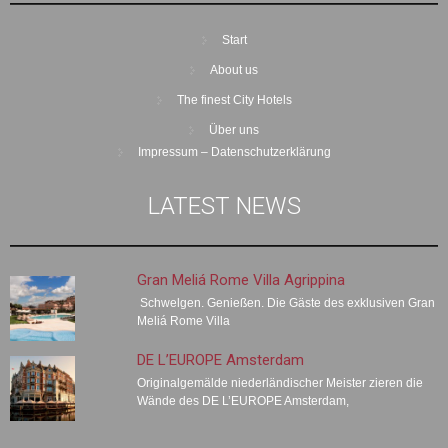
Start
About us
The finest City Hotels
Über uns
Impressum – Datenschutzerklärung
LATEST NEWS
Gran Meliá Rome Villa Agrippina
Schwelgen. Genießen. Die Gäste des exklusiven Gran
Meliá Rome Villa
DE L’EUROPE Amsterdam
Originalgemälde niederländischer Meister zieren die
Wände des DE L’EUROPE Amsterdam,