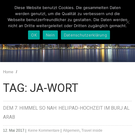
Diese Website benutzt Cookies. Die gesammelten Daten
werden genutzt, um die Qualität zu verbessern und die
Webseite benutzerfreundlicher zu gestalten. Die Daten werden
nicht an Dritte weitergeleitet oder Dritten zugänglich gemacht.
OK
Nein
Datenschutzerklärung
Home
/
TAG: JA-WORT
DEM 7. HIMMEL SO NAH: HELIPAD-HOCHZEIT IM BURJ AL
ARAB
12. Mai 2017
|
Keine Kommentare
|
Allgemein
,
Travel inside