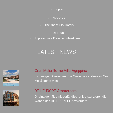
Start
About us
The finest City Hotels
Über uns
Impressum – Datenschutzerklärung
LATEST NEWS
Gran Meliá Rome Villa Agrippina
Schwelgen. Genießen. Die Gäste des exklusiven Gran
Meliá Rome Villa
DE L’EUROPE Amsterdam
Originalgemälde niederländischer Meister zieren die
Wände des DE L’EUROPE Amsterdam,