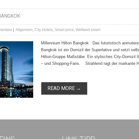
 BANGKOK
entare
|
Allgemein
,
City Hotels
,
Smart price
,
Weltweit smart
Millennium Hilton Bangkok Das futuristisch anmutend
Bangkok ist ein Domizil der Superlative und setzt selb
Hilton-Gruppe Maßstäbe. Ein stylisches City-Domizil f
– und Shopping-Fans. Strahlend ragt der markante H
READ MORE →