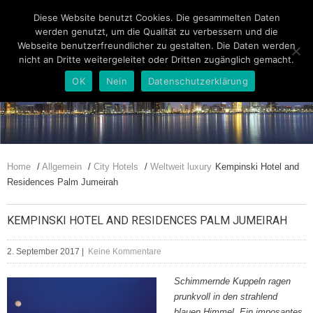
Diese Website benutzt Cookies. Die gesammelten Daten
werden genutzt, um die Qualität zu verbessern und die
Webseite benutzerfreundlicher zu gestalten. Die Daten werden
nicht an Dritte weitergeleitet oder Dritten zugänglich gemacht.
OK
Nein
Datenschutzerklärung
Home
/
Allgemein
/
City Hotels
/
Weltweit luxury
Kempinski Hotel and
Residences Palm Jumeirah
KEMPINSKI HOTEL AND RESIDENCES PALM JUMEIRAH
2. September 2017
|
Keine Kommentare
Schimmernde Kuppeln ragen
prunkvoll in den strahlend
blauen Himmel. Ein imposantes