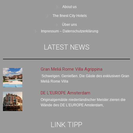
About us
The finest City Hotels
Über uns
Impressum – Datenschutzerklärung
LATEST NEWS
Gran Meliá Rome Villa Agrippina
Schwelgen. Genießen. Die Gäste des exklusiven Gran
Meliá Rome Villa
DE L’EUROPE Amsterdam
Originalgemälde niederländischer Meister zieren die
Wände des DE L’EUROPE Amsterdam,
LINK TIPP