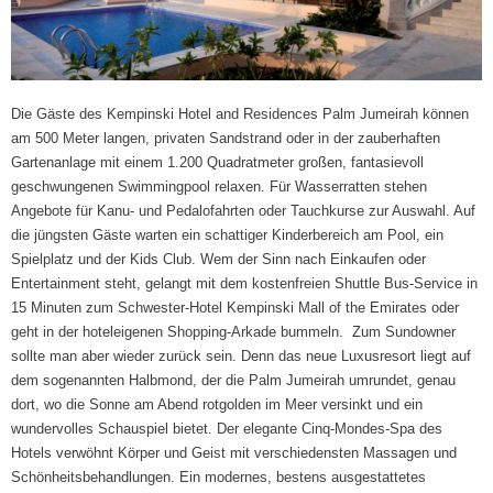
Die Gäste des Kempinski Hotel and Residences Palm Jumeirah können
am 500 Meter langen, privaten Sandstrand oder in der zauberhaften
Gartenanlage mit einem 1.200 Quadratmeter großen, fantasievoll
geschwungenen Swimmingpool relaxen. Für Wasserratten stehen
Angebote für Kanu- und Pedalofahrten oder Tauchkurse zur Auswahl. Auf
die jüngsten Gäste warten ein schattiger Kinderbereich am Pool, ein
Spielplatz und der Kids Club. Wem der Sinn nach Einkaufen oder
Entertainment steht, gelangt mit dem kostenfreien Shuttle Bus-Service in
15 Minuten zum Schwester-Hotel Kempinski Mall of the Emirates oder
geht in der hoteleigenen Shopping-Arkade bummeln. Zum Sundowner
sollte man aber wieder zurück sein. Denn das neue Luxusresort liegt auf
dem sogenannten Halbmond, der die Palm Jumeirah umrundet, genau
dort, wo die Sonne am Abend rotgolden im Meer versinkt und ein
wundervolles Schauspiel bietet. Der elegante Cinq-Mondes-Spa des
Hotels verwöhnt Körper und Geist mit verschiedensten Massagen und
Schönheitsbehandlungen. Ein modernes, bestens ausgestattetes