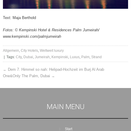
Text: Maja Berthold
Fotos: © Kempinski Hotel & Residences Palm Jumeirah/
www.kempinski.com/palmjumeirah
Allgemein
,
City Hotels
,
Weltweit luxury
| Tags:
City
,
Dubai
,
Jumeirah
,
Kempinski
,
Luxus
,
Palm
,
Strand
POST
←
Dem 7. Himmel so nah: Helipad-Hochzeit im Burj Al Arab
One&Only The Palm, Dubai
→
NAVIGATION
MAIN MENU
Start