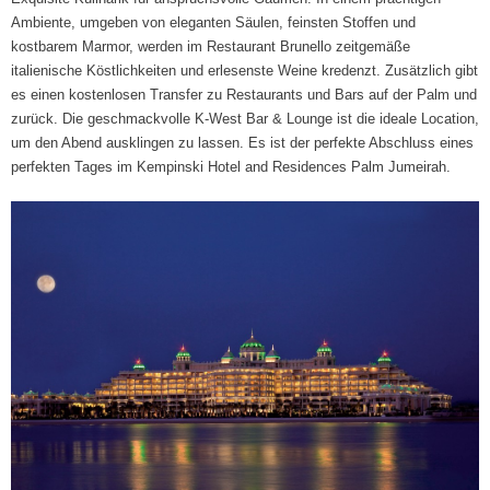
Ambiente, umgeben von eleganten Säulen, feinsten Stoffen und
kostbarem Marmor, werden im Restaurant Brunello zeitgemäße
italienische Köstlichkeiten und erlesenste Weine kredenzt. Zusätzlich gibt
es einen kostenlosen Transfer zu Restaurants und Bars auf der Palm und
zurück. Die geschmackvolle K-West Bar & Lounge ist die ideale Location,
um den Abend ausklingen zu lassen. Es ist der perfekte Abschluss eines
perfekten Tages im Kempinski Hotel and Residences Palm Jumeirah.